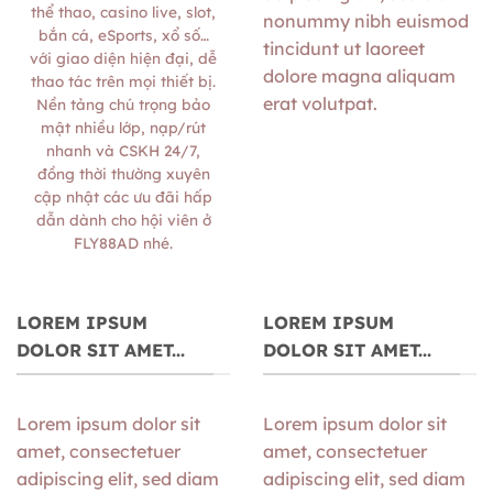
thể thao, casino live, slot,
nonummy nibh euismod
bắn cá, eSports, xổ số…
tincidunt ut laoreet
với giao diện hiện đại, dễ
dolore magna aliquam
thao tác trên mọi thiết bị.
erat volutpat.
Nền tảng chú trọng bảo
mật nhiều lớp, nạp/rút
nhanh và CSKH 24/7,
đồng thời thường xuyên
cập nhật các ưu đãi hấp
dẫn dành cho hội viên ở
FLY88AD nhé.
LOREM IPSUM
LOREM IPSUM
DOLOR SIT AMET...
DOLOR SIT AMET...
Lorem ipsum dolor sit
Lorem ipsum dolor sit
amet, consectetuer
amet, consectetuer
adipiscing elit, sed diam
adipiscing elit, sed diam